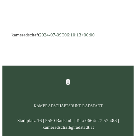
kameradschaft
2024-07-09T06:10:13+00:00
KAMERADSCHAFTSBUND RADSTADT
Stadtplatz 16 | 5550 Radstadt | Tel.: 0664/ 27 57 483 |
kameradschaft@radstadt.at